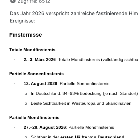
Zugriffe: 6512
Das Jahr 2026 verspricht zahlreiche faszinierende Him
Ereignisse:
Finsternisse
Totale Mondfinsternis
·
2.–3. März 2026
: Totale Mondfinsternis (vollständig sicht
Partielle Sonnenfinsternis
·
12. August 2026
: Partielle Sonnenfinsternis
o
In Deutschland: 84–93% Bedeckung (je nach Standort)
o
Beste Sichtbarkeit in Westeuropa und Skandinavien
Partielle Mondfinsternis
·
27.–28. August 2026
: Partielle Mondfinsternis
o
Sichtbar in der
ersten Hälfte von Deutschland