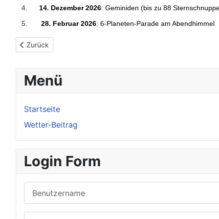
4.
14. Dezember 2026
: Geminiden (bis zu 88 Sternschnuppe
5.
28. Februar 2026
: 6-Planeten-Parade am Abendhimmel
Vorheriger Beitrag: Die Sternenwelt Vogelsberg stellt sich vor
Zurück
Menü
Startseite
Wetter-Beitrag
Login Form
Benutzername
Passwort