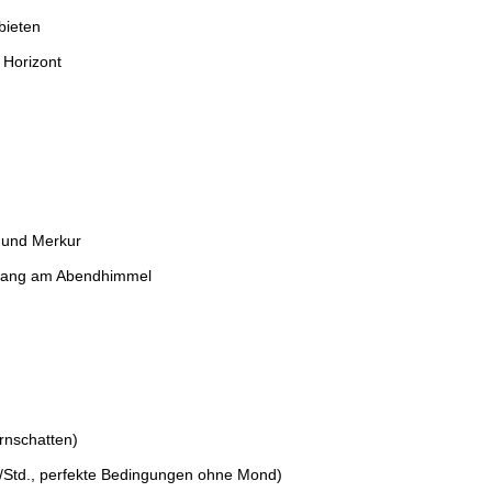
bieten
 Horizont
s und Merkur
rgang am Abendhimmel
ernschatten)
n/Std., perfekte Bedingungen ohne Mond)