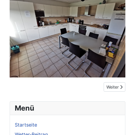
Nächster Beitr
Weiter
Menü
Startseite
Wetter-Beitrag