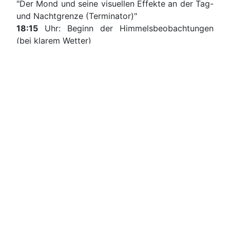
"Der Mond und seine visuellen Effekte an der Tag-
und Nachtgrenze (Terminator)"
18:15
Uhr: Beginn der Himmelsbeobachtungen
(bei klarem Wetter)
Mit den vereinseigenen Teleskopen wird man
natürlich den Mond, aber auch die Planeten Venus
und Jupiter beobachten können.
Ein Anmeldung ist nicht erforderlich.
Wichtig! Bei sehr schlechtem Wetter fällt der
Astronomietag komplett aus. Wir kündigen das
aber kurzfristig hier an!
Tipp: Bitte denken Sie auch an ausreichend warme
Kleidung.
Wettervorhersagen:
Hessentext - Wetter
/
Wetteronline
für Stumpertenrod
Anfahrt/Lokation:
Google Maps - Sternwarte
Stumpertenrod